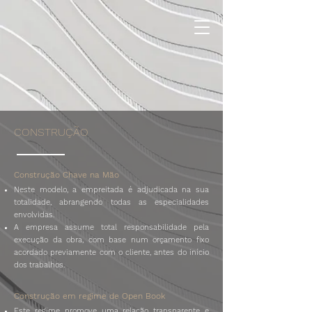
CONSTRUÇÃO
Construção Chave na Mão
Neste modelo, a empreitada é adjudicada na sua
totalidade, abrangendo todas as especialidades
envolvidas.
A empresa assume total responsabilidade pela
execução da obra, com base num orçamento fixo
acordado previamente com o cliente, antes do início
dos trabalhos.
Construção em regime de Open Book
Este regime promove uma relação transparente e