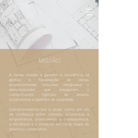
MISSÃO
A nossa missão é garantir a excelência na
gestão e fiscalização de obras,
proporcionando soluções integradas e
personalizadas que assegurem o
cumprimento rigoroso de prazos,
orçamentos e padrões de qualidade.
Comprometemo-nos a atuar como um elo
de confiança entre clientes, projetistas e
empreiteiros, promovendo a transparência,
a eficiência e a inovação em cada etapa do
processo construtivo.