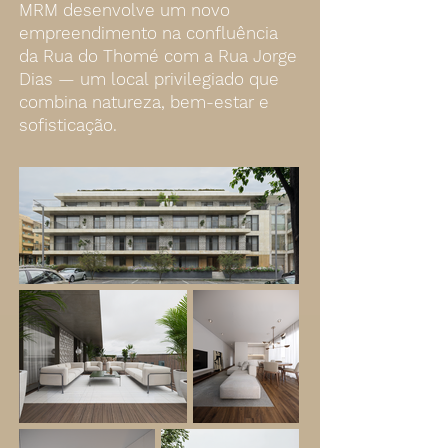
MRM desenvolve um
novo
empreendimento na confluência
da Rua do Thomé com a Rua Jorge
Dias — um local
privilegiado que
combina natureza, bem-estar e
sofisticação.